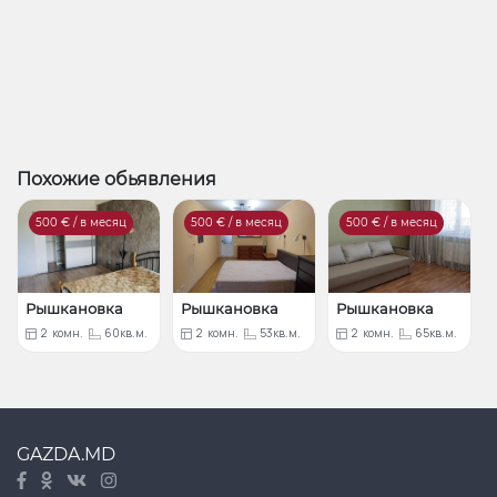
Похожие обьявления
500
€ / в месяц
500
€ / в месяц
500
€ / в месяц
Рышкановка
Рышкановка
Рышкановка
2
комн.
60кв.м.
2
комн.
53кв.м.
2
комн.
65кв.м.
GAZDA.MD