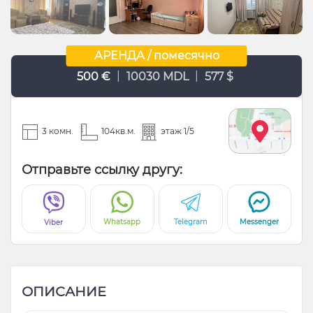
АРЕНДА / помесячно
|
|
500 €
10030 MDL
577 $
3 комн.
104кв.м.
этаж 1/5
Отправьте ссылку другу:
Whatsapp
Telegram
Messenger
Viber
ОПИСАНИЕ