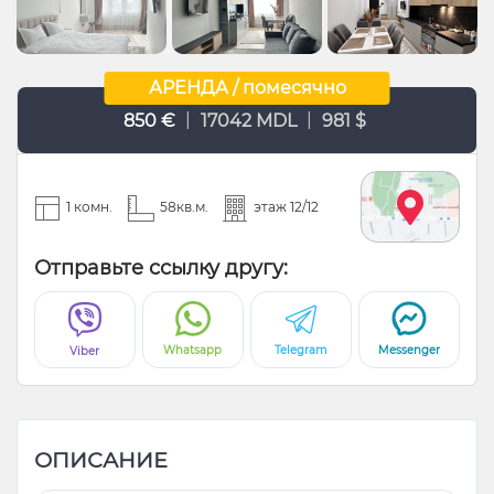
АРЕНДА / помесячно
|
|
850 €
17042 MDL
981 $
1 комн.
58кв.м.
этаж 12/12
Отправьте ссылку другу:
Whatsapp
Telegram
Messenger
Viber
ОПИСАНИЕ