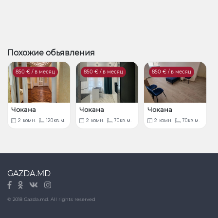
Похожие обьявления
850
€ / в месяц
850
€ / в месяц
850
€ / в месяц
Чокана
Чокана
Чокана
2
комн.
120кв.м.
2
комн.
70кв.м.
2
комн.
70кв.м.
GAZDA.MD
© 2018 Gazda.md. All rights reserved