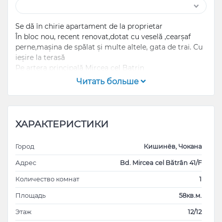
Se dă în chirie apartament de la proprietar
În bloc nou, recent renovat,dotat cu veselă ,cearșaf
perne,mașina de spălat și multe altele, gata de trai. Cu
ieșire la terasă
Pe artera principală Mircea cel Batrin
Complex de tip închis
Читать больше
Pentru detalii sunați
078220873
Сдается в аренду помесячно новая
ХАРАКТЕРИСТИКИ
квартира,полностью оборудована для
комфортного проживания
Город
Кишинёв, Чокана
078220873
Адрес
Bd. Mircea cel Bătrân 41/F
Количество комнат
1
Площадь
58кв.м.
Этаж
12/12