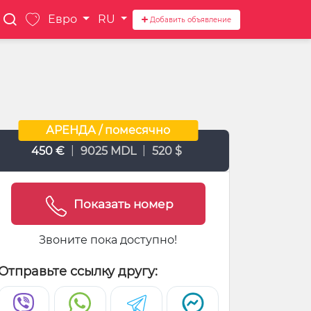
Евро
RU
Добавить объявление
АРЕНДА / помесячно
|
|
450 €
9025 MDL
520 $
Показать номер
Звоните пока доступно!
Отправьте ссылку другу: