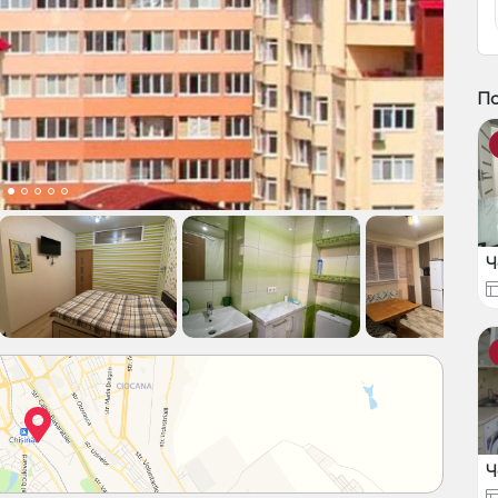
П
Ч
Ч