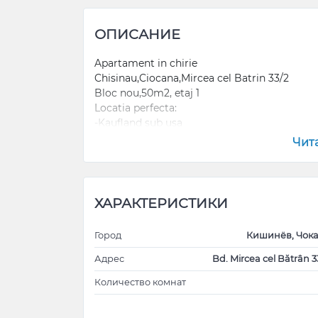
ОПИСАНИЕ
Apartament in chirie
Chisinau,Ciocana,Mircea cel Batrin 33/2
Bloc nou,50m2, etaj 1
Locatia perfecta:
-Kaufland sub usa
-Linella sub fereastra
Чит
-McDonalds langa Kaufland
-Statie langa casa,cu rute spre toate sectoare
-Sali de sport in preajma
-Parcare privata
ХАРАКТЕРИСТИКИ
Apartamentul este dotat cu tot necesarul pen
In jur nu sunt case care se construiesc.
Город
Кишинёв, Чок
Адрес
Bd. Mircea cel Bătrân 3
Количество комнат