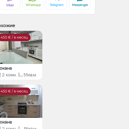
Whatsapp
Telegram
Messenger
Viber
охожие
450
€ / в месяц
окана
2
комн.
55кв.м.
450
€ / в месяц
окана
2
комн.
36кв.м.