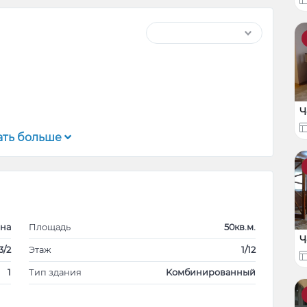
Ч
ать больше
le
tru trai.
ана
Площадь
50кв.м.
Ч
3/2
Этаж
1/12
1
Тип здания
Kомбинированный