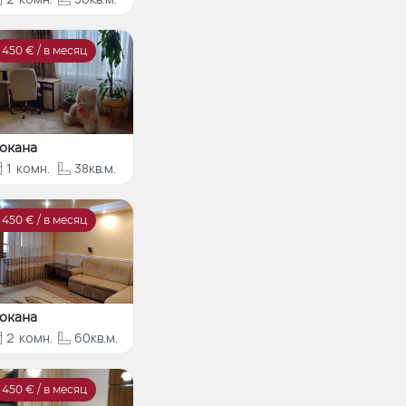
450
€ / в месяц
окана
1
комн.
38кв.м.
450
€ / в месяц
окана
2
комн.
60кв.м.
450
€ / в месяц