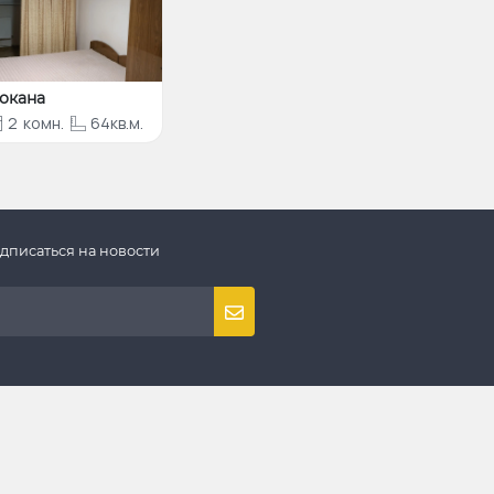
окана
2
комн.
64кв.м.
дписаться на новости