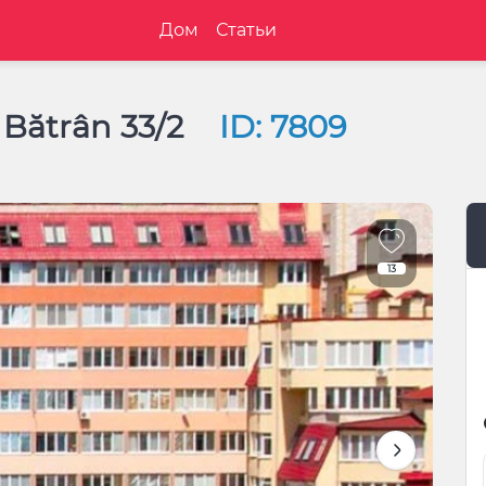
Дом
Статьи
 Bătrân 33/2
ID: 7809
13