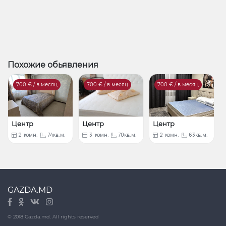
Похожие обьявления
700
€ / в месяц
700
€ / в месяц
700
€ / в месяц
Центр
Центр
Центр
2
комн.
74кв.м.
3
комн.
70кв.м.
2
комн.
63кв.м.
GAZDA.MD
© 2018 Gazda.md. All rights reserved