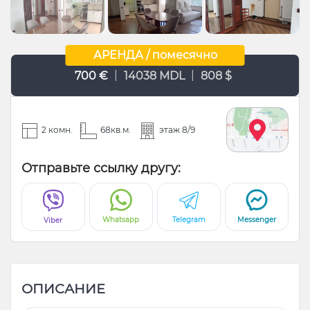
АРЕНДА / помесячно
|
|
700 €
14038 MDL
808 $
2 комн.
68кв.м.
этаж 8/9
Отправьте ссылку другу:
Whatsapp
Telegram
Messenger
Viber
ОПИСАНИЕ