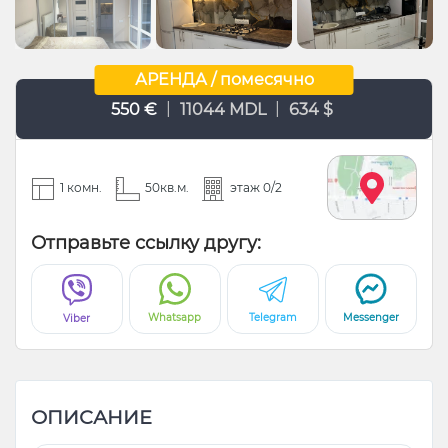
АРЕНДА / помесячно
|
|
550 €
11044 MDL
634 $
1 комн.
50кв.м.
этаж 0/2
Отправьте ссылку другу:
Whatsapp
Telegram
Messenger
Viber
ОПИСАНИЕ