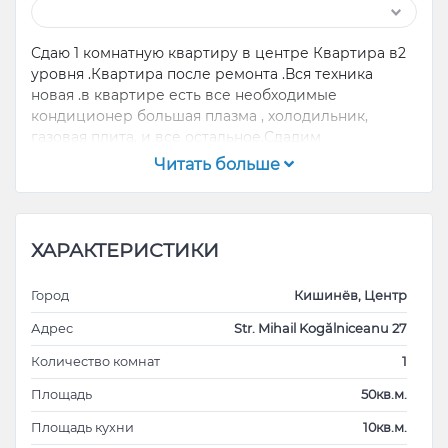
Сдаю 1 комнатную квартиру в центре Квартира в2
уровня .Квартира после ремонта .Вся техника
новая .в квартире есть все необходимые
кондиционер большая плазма , холодильник,
газовая плита, и все остальное.Сдадим
порядочному маряку . Или семья с 2 человек.Да я
Читать больше
хозяин квартиры.Сдаем на любой срок.
ХАРАКТЕРИСТИКИ
Город
Кишинёв, Центр
Адрес
Str. Mihail Kogălniceanu 27
Количество комнат
1
Площадь
50кв.м.
Площадь кухни
10кв.м.