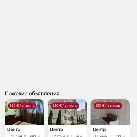
Похожие обьявления
550
€ / в месяц
550
€ / в месяц
550
€ / в месяц
Центр
Центр
Центр
2
комн.
60кв.м.
2
комн.
80кв.м.
1
комн.
55кв.м.