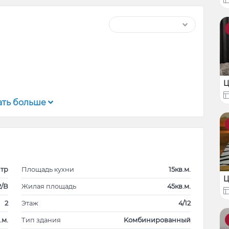
Ц
ать больше
тр
Площадь кухни
15кв.м.
Ц
2/B
Жилая площадь
45кв.м.
2
Этаж
4/12
.м.
Тип здания
Kомбинированный