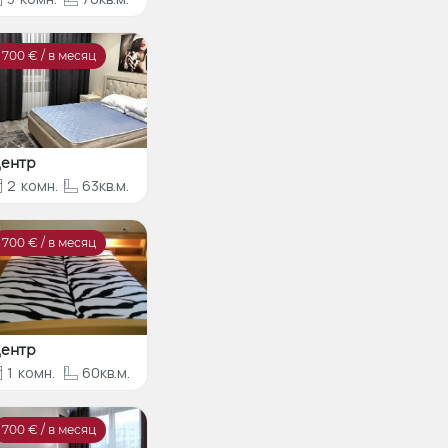
700
€ / в месяц
ентр
2
комн.
63кв.м.
700
€ / в месяц
ентр
1
комн.
60кв.м.
700
€ / в месяц