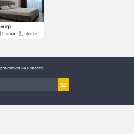
ентр
2
комн.
55кв.м.
дписаться на новости