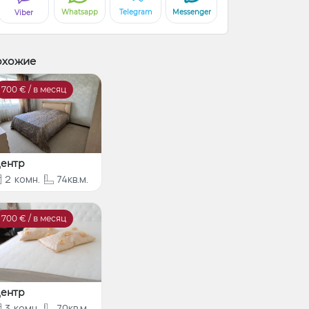
Whatsapp
Telegram
Messenger
Viber
охожие
700
€ / в месяц
ентр
2
комн.
74кв.м.
700
€ / в месяц
ентр
3
комн.
70кв.м.