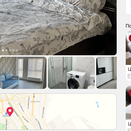
П
Ц
Ц