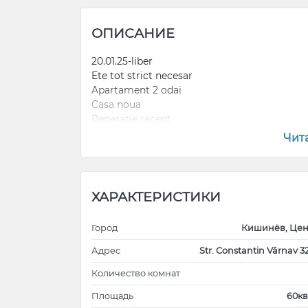
ОПИСАНИЕ
20.01.25-liber
Ete tot strict necesar
Apartament 2 odai
Casa noua
Reparatie recent
Alimentară în bloc
Чит
5 min Nr 1
10 min-Kaufland, Moll
Mai mult de 6 l- preț puțin negociabil
ХАРАКТЕРИСТИКИ
Город
Кишинёв, Цен
Адрес
Str. Constantin Vârnav 3
Количество комнат
Площадь
60кв