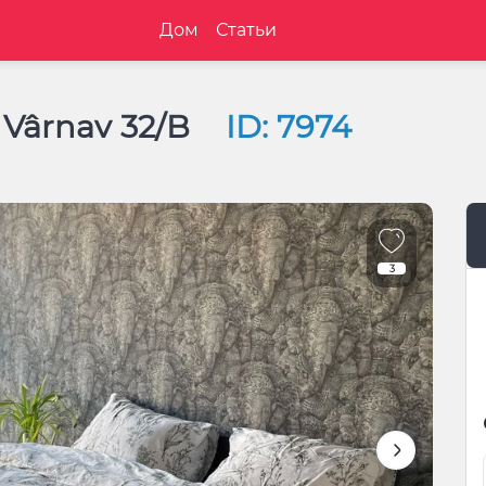
Дом
Статьи
n Vârnav 32/B
ID: 7974
3