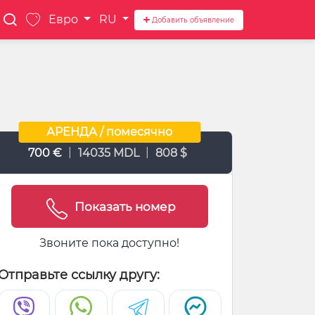
Евро
RU
Добавить объявление
АРЕНДА / помесячно
|
|
700 €
14035 MDL
808 $
Показать номер
Звоните пока доступно!
Отправьте ссылку другу: