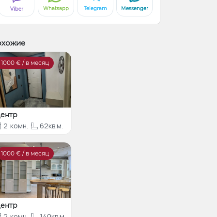
Whatsapp
Telegram
Messenger
Viber
охожие
1000
€ / в месяц
ентр
2
комн.
62кв.м.
1000
€ / в месяц
ентр
2
комн.
140кв.м.