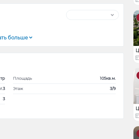
ать больше
Ц
тр
Площадь
105кв.м.
r.3
Этаж
3/9
3
Ц