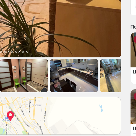
П
Ц
Ц