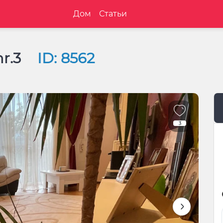
Дом
Статьи
nr.3
ID: 8562
3