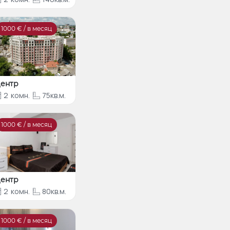
1000
€ / в месяц
ентр
2
комн.
75кв.м.
1000
€ / в месяц
ентр
2
комн.
80кв.м.
1000
€ / в месяц