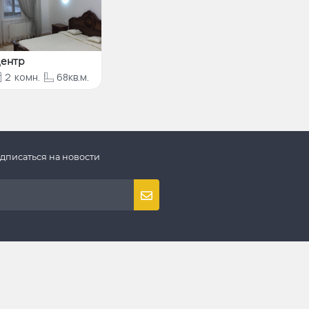
ентр
2
комн.
68кв.м.
дписаться на новости