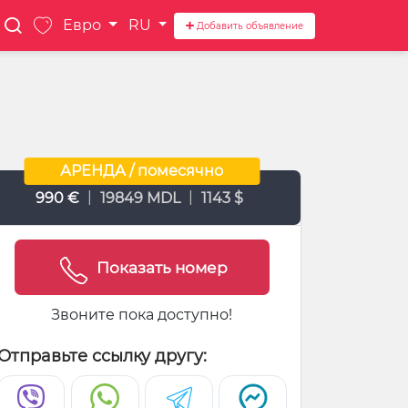
Евро
RU
Добавить объявление
АРЕНДА / помесячно
|
|
990 €
19849 MDL
1143 $
Показать номер
Звоните пока доступно!
Отправьте ссылку другу: