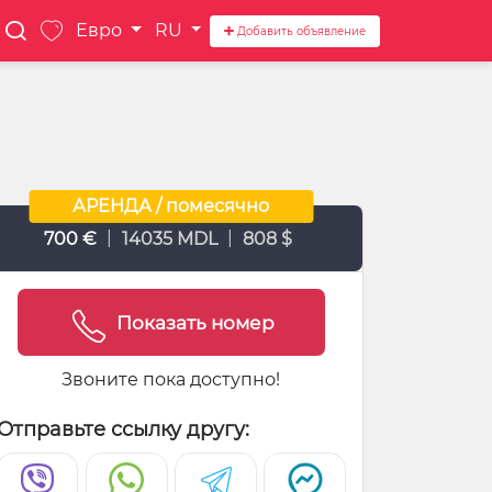
Евро
RU
Добавить объявление
АРЕНДА / помесячно
|
|
700 €
14035 MDL
808 $
Показать номер
Звоните пока доступно!
Отправьте ссылку другу: