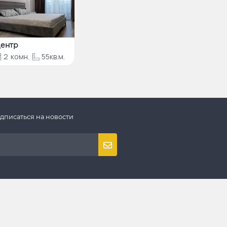
ентр
2
комн.
55кв.м.
дписаться на новости