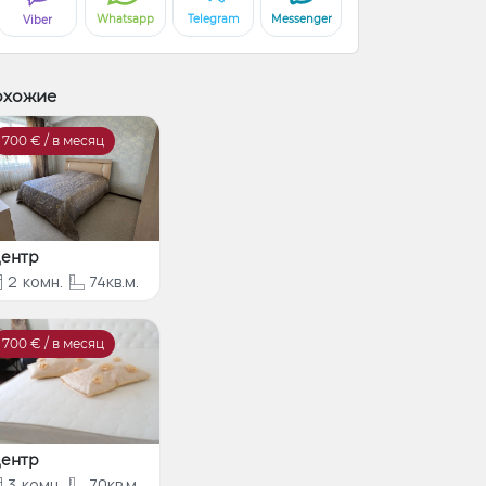
Whatsapp
Telegram
Messenger
Viber
охожие
700
€ / в месяц
ентр
2
комн.
74кв.м.
700
€ / в месяц
ентр
3
комн.
70кв.м.