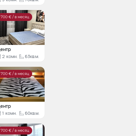
700
€ / в месяц
ентр
2
комн.
63кв.м.
700
€ / в месяц
ентр
1
комн.
60кв.м.
700
€ / в месяц