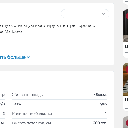
тлую, стильную квартиру в центре города с
а Malldova!
Ц
имости для долгосрочной аренды, Квартира в
ать больше
борудование для комфортного проживания в
вартирa, пожалуйста, позвоните для уточнения
g, холл, 1 спальня,
тр
Жилая площадь
45кв.м.
кроволновка, холодильник, газовая плита, духовка,
Ц
иральная машинка Samsung,
6/8
Этаж
5/16
кабина,
2
Количество балконов
1
визора
.м.
Высота потолков, см
280 cm
ие