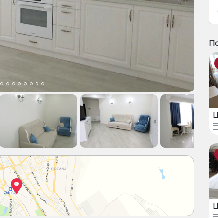
П
Ц
Ц