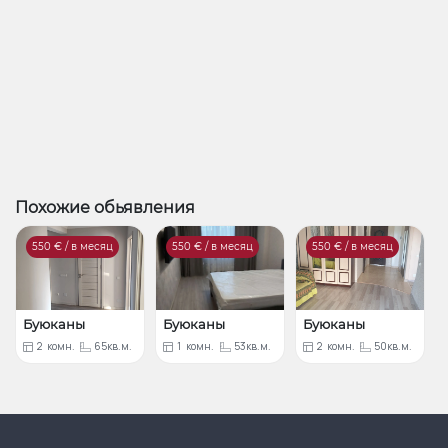
Похожие обьявления
550
€ / в месяц
550
€ / в месяц
550
€ / в месяц
Буюканы
Буюканы
Буюканы
2
комн.
65кв.м.
1
комн.
53кв.м.
2
комн.
50кв.м.