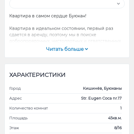
Квартира в самом сердце Буюкан!
Квартира в идеальном состоянии, первый раз
сдается в аренду, поэтому мы в поиске
добропорядочных, чистоплотных и ответственных
жильцов!
Читать больше
Техника Samsung, Bosch.
Централизованное отопление, бойлер,
индукционная плита, кондиционер, все удобства
ХАРАКТЕРИСТИКИ
для комфортного проживания.
Город
Кишинёв, Буюканы
Кровать 180*200 (имеет хранение)
Шкаф с двумя отдельными секциями, по мимо
Адрес
Str. Eugen Coca nr.17
основных полок.
Количество комнат
1
Площадь
45кв.м.
Допускается проживание с питомцами, обсудим на
Этаж
8/16
месте.