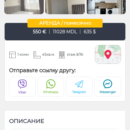
АРЕНДА / помесячно
|
|
550 €
11028 MDL
635 $
1 комн.
45кв.м.
этаж 8/16
Отправьте ссылку другу:
Whatsapp
Telegram
Messenger
Viber
ОПИСАНИЕ