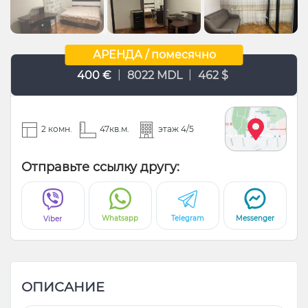
АРЕНДА / помесячно
|
|
400 €
8022 MDL
462 $
2 комн.
47кв.м.
этаж 4/5
Отправьте ссылку другу:
Whatsapp
Telegram
Messenger
Viber
ОПИСАНИЕ