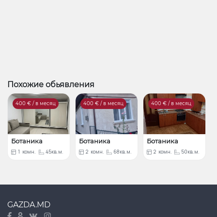
Похожие обьявления
400
€ / в месяц
400
€ / в месяц
400
€ / в месяц
Ботаника
Ботаника
Ботаника
1
комн.
45кв.м.
2
комн.
68кв.м.
2
комн.
50кв.м.
GAZDA.MD