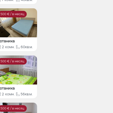
500
€ / в месяц
отаника
2
комн.
60кв.м.
500
€ / в месяц
отаника
2
комн.
56кв.м.
500
€ / в месяц