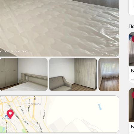
П
Б
Б