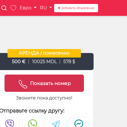
Евро
RU
Добавить объявление
АРЕНДА / помесячно
|
|
500 €
10025 MDL
578 $
Показать номер
Звоните пока доступно!
Отправьте ссылку другу: