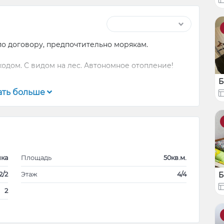
по договору, предпочтительно морякам.
ходом. С видом на лес. Автономное отопление!
Б
ать больше
ика
Площадь
50кв.м.
2/2
Этаж
4/4
Б
2