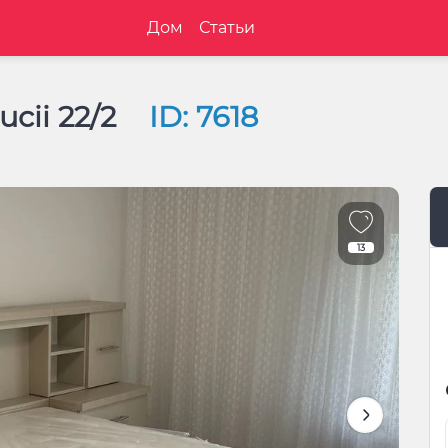
Дом
Статьи
ucii 22/2
ID: 7618
13