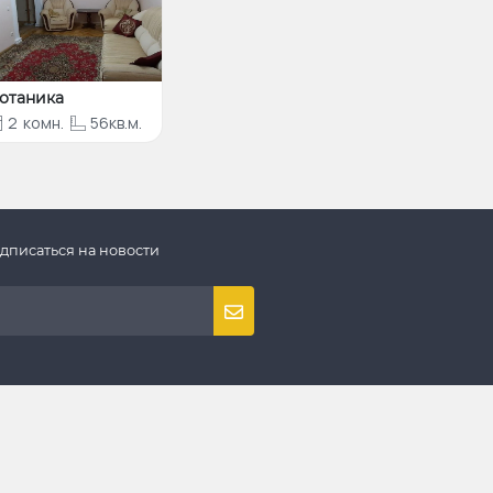
отаника
2
комн.
56кв.м.
дписаться на новости