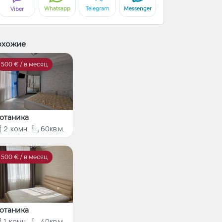
Whatsapp
Telegram
Messenger
Viber
охожие
500
€ / в месяц
отаника
2
комн.
60кв.м.
500
€ / в месяц
отаника
1
комн.
40кв.м.