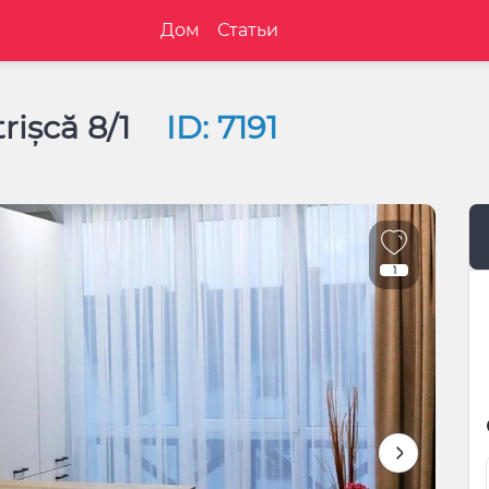
Дом
Статьи
rișcă 8/1
ID: 7191
1