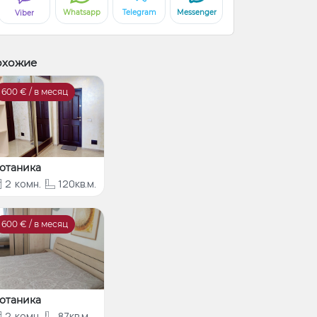
Whatsapp
Telegram
Messenger
Viber
охожие
600
€ / в месяц
отаника
2
комн.
120кв.м.
600
€ / в месяц
отаника
2
комн.
87кв.м.