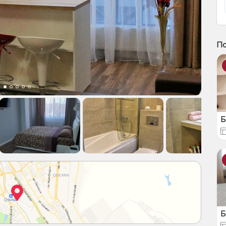
П
Б
Б