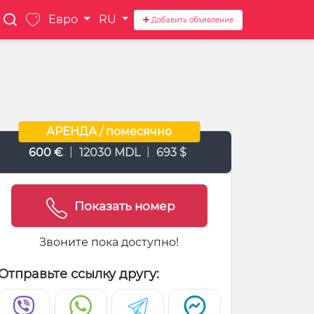
Евро
RU
Добавить объявление
АРЕНДА / помесячно
|
|
600 €
12030 MDL
693 $
Показать номер
Звоните пока доступно!
Отправьте ссылку другу: