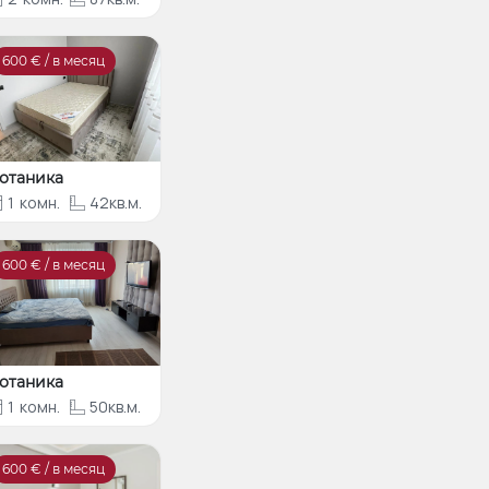
600
€ / в месяц
отаника
1
комн.
42кв.м.
600
€ / в месяц
отаника
1
комн.
50кв.м.
600
€ / в месяц