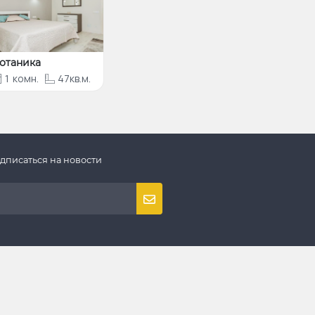
отаника
1
комн.
47кв.м.
дписаться на новости