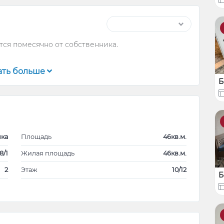
тся помесячно от собственника.
ать больше
Б
ика
Площадь
46кв.м.
8/1
Жилая площадь
46кв.м.
2
Этаж
10/12
Б