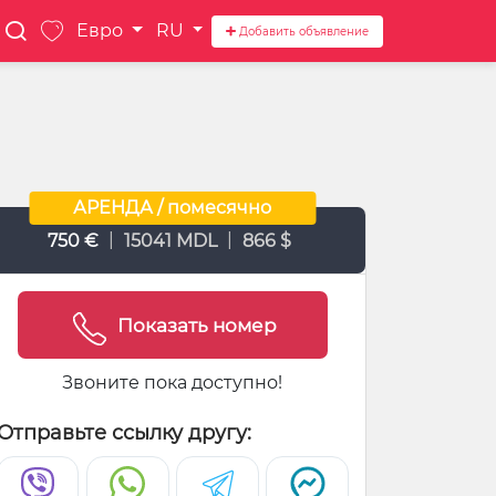
Евро
RU
Добавить объявление
АРЕНДА / помесячно
|
|
750 €
15041 MDL
866 $
Показать номер
Звоните пока доступно!
Отправьте ссылку другу: