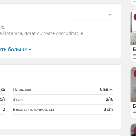
ie.
ina Botanica, dotat cu toate comoditățile
ать больше
Б
ика
Площадь
61кв.м.
0/1
Этаж
2/16
Б
2
Высота потолков, см
3 cm