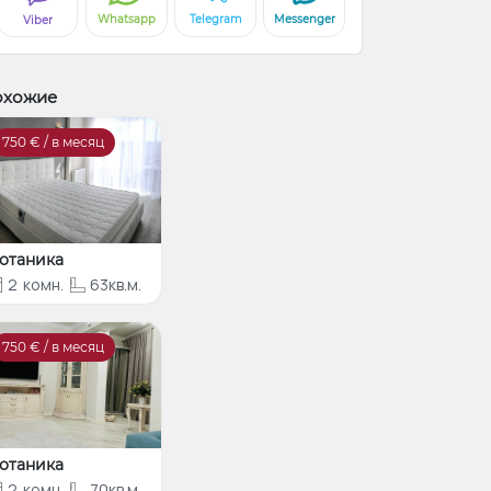
Whatsapp
Telegram
Messenger
Viber
охожие
750
€ / в месяц
отаника
2
комн.
63кв.м.
750
€ / в месяц
отаника
2
комн.
70кв.м.