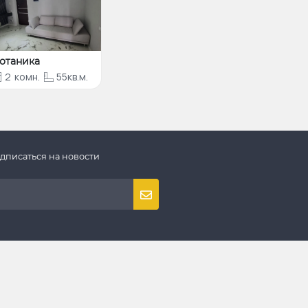
отаника
2
комн.
55кв.м.
дписаться на новости