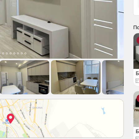
П
Б
Б