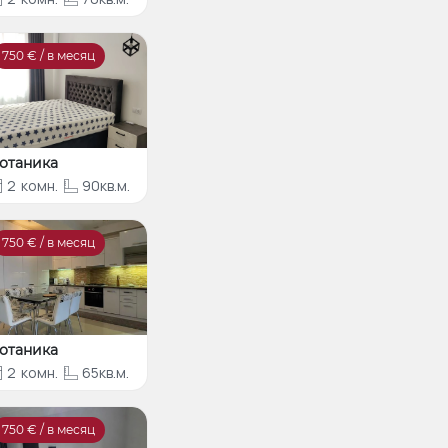
750
€ / в месяц
отаника
2
комн.
90кв.м.
750
€ / в месяц
отаника
2
комн.
65кв.м.
750
€ / в месяц