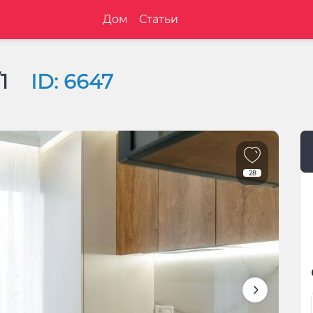
Дом
Статьи
/1
ID: 6647
28