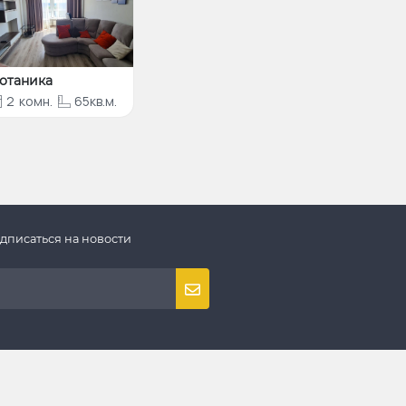
отаника
2
комн.
65кв.м.
дписаться на новости