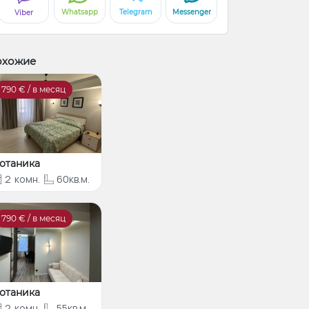
Whatsapp
Telegram
Messenger
Viber
охожие
790
€ / в месяц
отаника
2
комн.
60кв.м.
790
€ / в месяц
отаника
2
комн.
55кв.м.