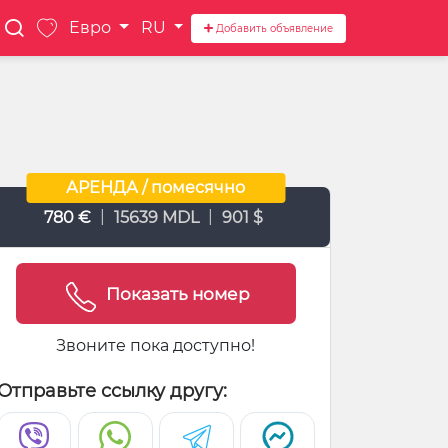
Евро
RU
Добавить объявление
АРЕНДА / помесячно
|
|
780 €
15639 MDL
901 $
Показать номер
Звоните пока доступно!
Отправьте ссылку другу: