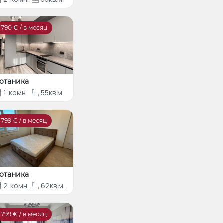
790
€ / в месяц
отаника
1
комн.
55кв.м.
799
€ / в месяц
отаника
2
комн.
62кв.м.
799
€ / в месяц