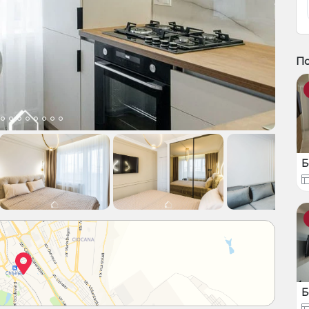
П
Б
Б