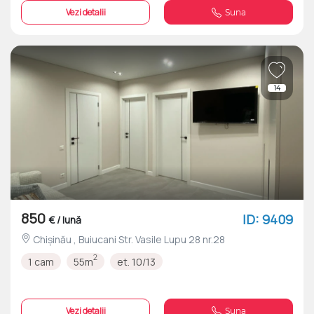
Vezi detalii
Suna
14
850
ID: 9409
€ / lună
Chișinău , Buiucani Str. Vasile Lupu 28 nr.28
2
1 cam
55m
et. 10/13
Vezi detalii
Suna