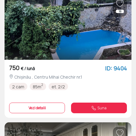
18
750
ID: 9404
€ / lună
Chișinău , Centru Mihai Chechir nr.1
2
2 cam
85m
et. 2/2
Vezi detalii
Suna