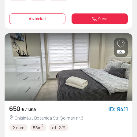
Vezi detalii
Suna
22
650
ID: 9411
€ / lună
Chișinău , Botanica Str. Șoimari nr.6
2
2 cam
55m
et. 2/9