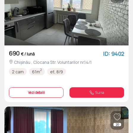
690
ID: 9402
€ / lună
Chișinău , Ciocana Str. Voluntarilor nr.14/1
2
2 cam
61m
et. 8/9
Vezi detalii
Suna
20