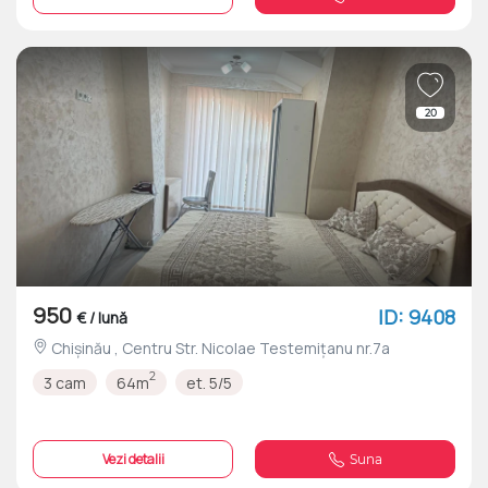
20
950
ID: 9408
€ / lună
Chișinău , Centru Str. Nicolae Testemițanu nr.7a
2
3 cam
64m
et. 5/5
Vezi detalii
Suna