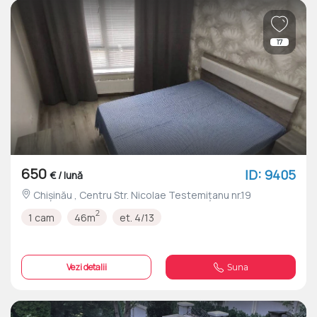
17
650
ID: 9405
€ / lună
Chișinău , Centru Str. Nicolae Testemițanu nr.19
2
1 cam
46m
et. 4/13
Vezi detalii
Suna