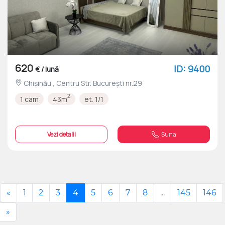
620
ID: 9400
€ / lună
Chișinău , Centru Str. București nr.29
2
1 cam
43m
et. 1/1
Vezi detalii
Suna
«
1
2
3
4
5
6
7
8
...
145
146
»