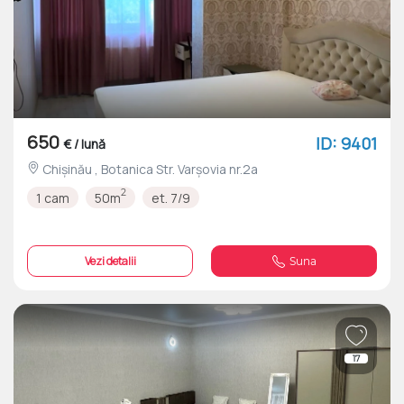
650
ID: 9401
€ / lună
Chișinău , Botanica Str. Varșovia nr.2a
2
1 cam
50m
et. 7/9
Vezi detalii
Suna
17