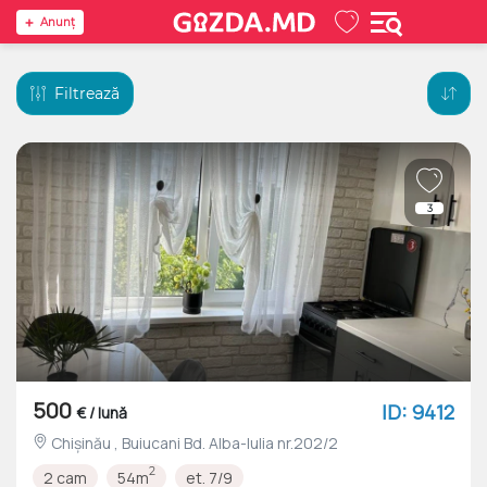
Anunţ
Filtrează
3
500
ID: 9412
€ / lună
Chișinău , Buiucani Bd. Alba-Iulia nr.202/2
2
2 cam
54m
et. 7/9