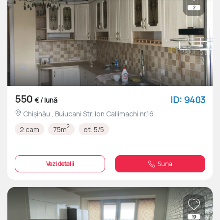
2
550
ID: 9403
€ / lună
Chișinău , Buiucani Str. Ion Callimachi nr.16
2
2 cam
75m
et. 5/5
Vezi detalii
Suna
19