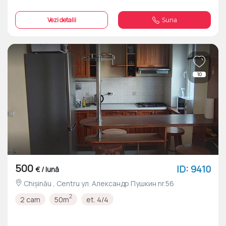
Vezi detalii
Suna
10
500
ID: 9410
€ / lună
Chișinău , Centru ул. Александр Пушкин nr.56
2
2 cam
50m
et. 4/4