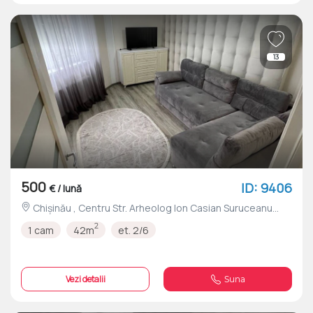
13
500
ID: 9406
€ / lună
Chișinău , Centru Str. Arheolog Ion Casian Suruceanu
nr.1/E
2
1 cam
42m
et. 2/6
Vezi detalii
Suna