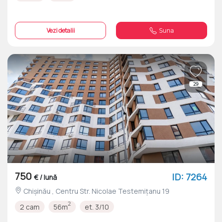
Vezi detalii
Suna
29
750
ID: 7264
€ / lună
Chișinău , Centru Str. Nicolae Testemițanu 19
2
2 cam
56m
et. 3/10