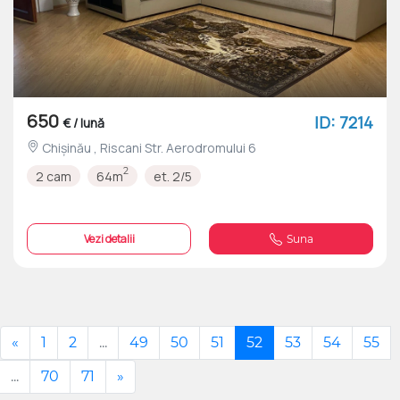
650
ID: 7214
€ / lună
Chișinău , Riscani Str. Aerodromului 6
2
2 cam
64m
et. 2/5
Vezi detalii
Suna
«
1
2
...
49
50
51
52
53
54
55
...
70
71
»