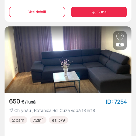
Vezi detalii
Suna
15
650
ID: 7254
€ / lună
Chișinău , Botanica Bd. Cuza Vodă 18 nr.18
2
2 cam
72m
et. 3/9