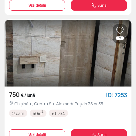
Vezi detalii
Suna
7
750
ID: 7253
€ / lună
Chișinău , Centru Str. Alexandr Pușkin 35 nr.35
2
2 cam
50m
et. 3/4
Vezi detalii
Suna