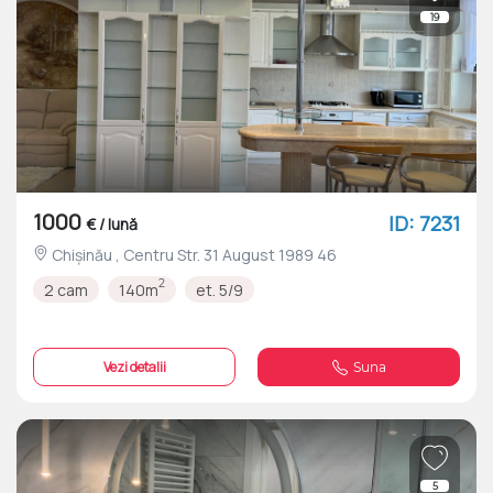
19
1000
ID: 7231
€ / lună
Chișinău , Centru Str. 31 August 1989 46
2
2 cam
140m
et. 5/9
Vezi detalii
Suna
5