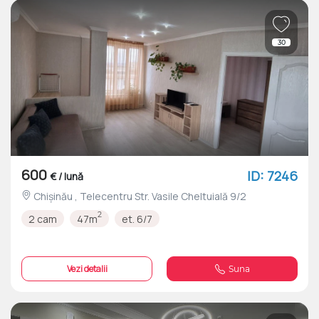
30
600
ID: 7246
€ / lună
Chișinău , Telecentru Str. Vasile Cheltuială 9/2
2
2 cam
47m
et. 6/7
Vezi detalii
Suna