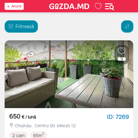
Anunţ
Filtrează
13
650
ID: 7269
€ / lună
Chișinău , Centru Str. Milești 12
2
2 cam
65m