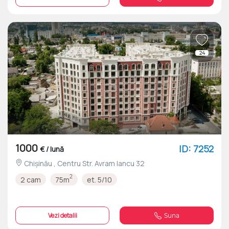
24
1000
ID: 7252
€ / lună
Chișinău , Centru Str. Avram Iancu 32
2
2 cam
75m
et. 5/10
Vezi detalii
Suna