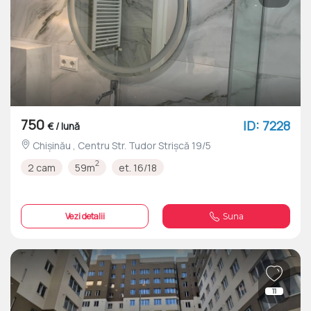
750
ID: 7228
€ / lună
Chișinău , Centru Str. Tudor Strișcă 19/5
2
2 cam
59m
et. 16/18
Vezi detalii
Suna
11