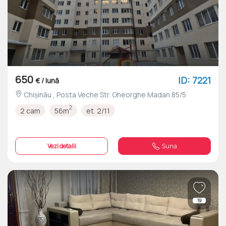
650
ID: 7221
€ / lună
Chișinău , Posta Veche Str. Gheorghe Madan 85/5
2
2 cam
56m
et. 2/11
Vezi detalii
Suna
19