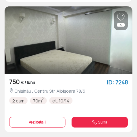
4
750
ID: 7248
€ / lună
Chișinău , Centru Str. Albișoara 78/6
2
2 cam
70m
et. 10/14
Vezi detalii
Suna