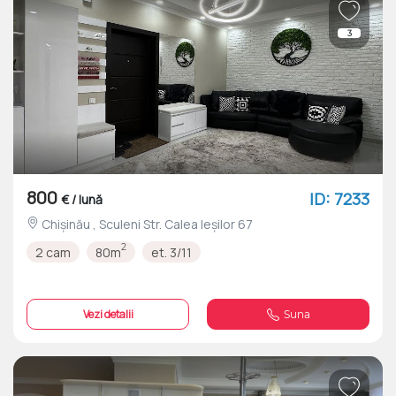
3
800
ID: 7233
€ / lună
Chișinău , Sculeni Str. Calea Ieșilor 67
2
2 cam
80m
et. 3/11
Vezi detalii
Suna