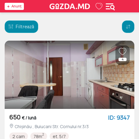
Anunţ
Filtrează
4
650
ID: 9347
€ / lună
Chișinău , Buiucani Str. Cornului nr.3/3
2
2 cam
78m
et. 5/7