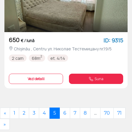
650
ID: 9315
€ / lună
Chișinău , Centru ул. Николае Тестемицану nr.19/5
2
2 cam
68m
et. 4/14
Vezi detalii
Suna
«
1
2
3
4
5
6
7
8
...
70
71
»