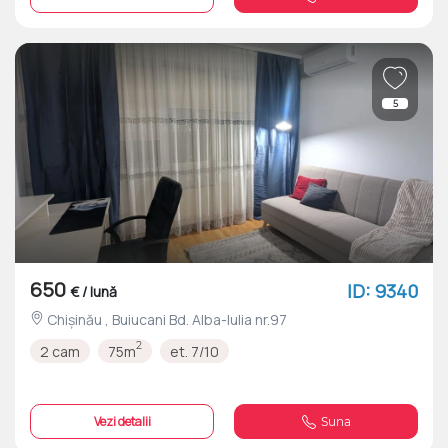
5
650
ID: 9340
€ / lună
Chișinău , Buiucani Bd. Alba-Iulia nr.97
2
2 cam
75m
et. 7/10
Vezi detalii
Suna