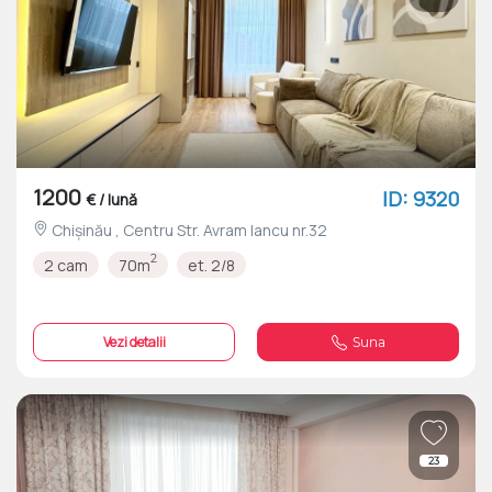
1200
ID: 9320
€ / lună
Chișinău , Centru Str. Avram Iancu nr.32
2
2 cam
70m
et. 2/8
Vezi detalii
Suna
23