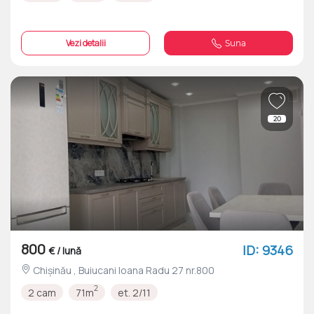
Vezi detalii
Suna
20
800
ID: 9346
€ / lună
Chișinău , Buiucani Ioana Radu 27 nr.800
2
2 cam
71m
et. 2/11