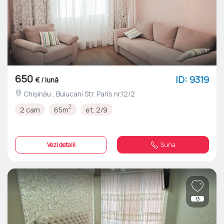
650
ID: 9319
€ / lună
Chișinău , Buiucani Str. Paris nr.12/2
2
2 cam
65m
et. 2/9
Vezi detalii
Suna
13