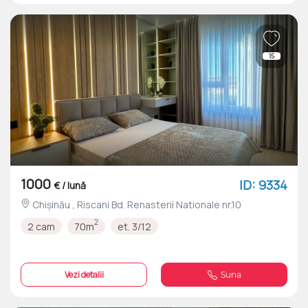
15
1000
ID: 9334
€ / lună
Chișinău , Riscani Bd. Renasterii Nationale nr.10
2
2 cam
70m
et. 3/12
Vezi detalii
Suna