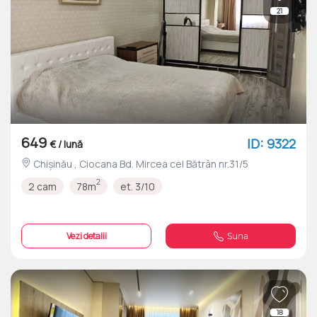
21
649
ID: 9322
€ / lună
Chișinău , Ciocana Bd. Mircea cel Bătrân nr.31/5
2
2 cam
78m
et. 3/10
Vezi detalii
Suna
18