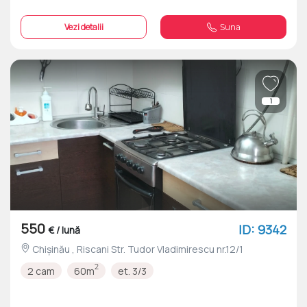
Vezi detalii
Suna
1
550
ID: 9342
€ / lună
Chișinău , Riscani Str. Tudor Vladimirescu nr.12/1
2
2 cam
60m
et. 3/3