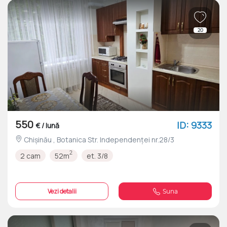
20
550
ID: 9333
€ / lună
Chișinău , Botanica Str. Independenței nr.28/3
2
2 cam
52m
et. 3/8
Vezi detalii
Suna