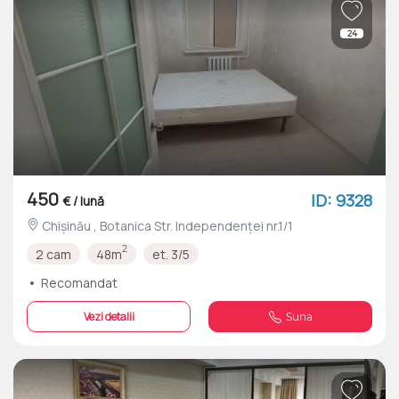
24
450
ID: 9328
€ / lună
Chișinău , Botanica Str. Independenței nr.1/1
2
2 cam
48m
et. 3/5
Recomandat
Vezi detalii
Suna