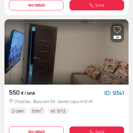
Vezi detalii
Suna
24
550
ID: 9341
€ / lună
Chișinău , Buiucani Str. Vasile Lupu nr.61/6
2
2 cam
50m
et. 9/12
Vezi detalii
Suna