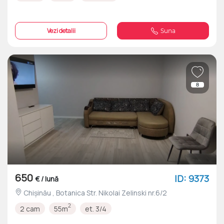
Vezi detalii
Suna
8
650
ID: 9373
€ / lună
Chișinău , Botanica Str. Nikolai Zelinski nr.6/2
2
2 cam
55m
et. 3/4