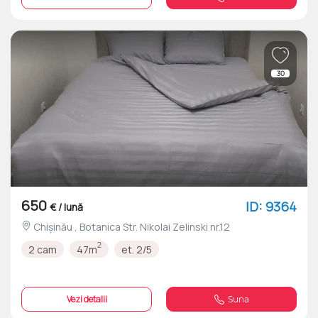
30
650
ID: 9364
€ / lună
Chișinău , Botanica Str. Nikolai Zelinski nr.12
2
2 cam
47m
et. 2/5
Vezi detalii
Suna