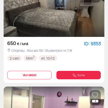
650
ID: 9353
€ / lună
Chișinău , Riscani Str. Studenţilor nr.7/8
2
2 cam
56m
et. 10/12
Vezi detalii
Suna
9