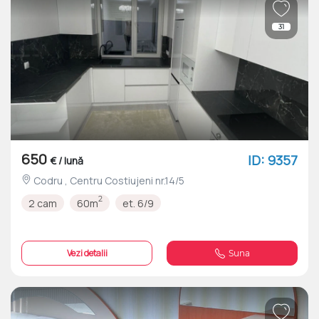
31
650
ID: 9357
€ / lună
Codru , Centru Costiujeni nr.14/5
2
2 cam
60m
et. 6/9
Vezi detalii
Suna