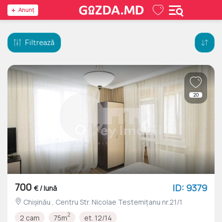
Anunţ
Filtrează
20
700
ID: 9379
€ / lună
Chișinău , Centru Str. Nicolae Testemițanu nr.21/1
2
2 cam
75m
et. 12/14