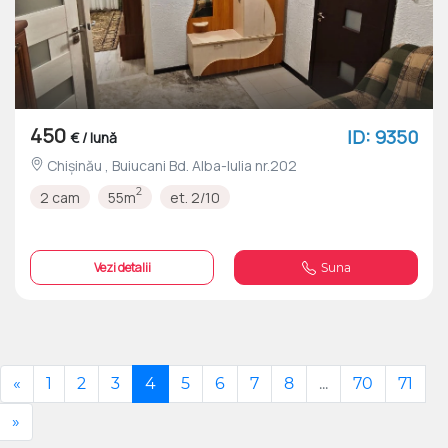
450
ID: 9350
€ / lună
Chișinău , Buiucani Bd. Alba-Iulia nr.202
2
2 cam
55m
et. 2/10
Vezi detalii
Suna
«
1
2
3
4
5
6
7
8
...
70
71
»