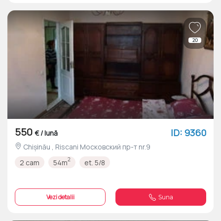
20
550
ID: 9360
€ / lună
Chișinău , Riscani Московский пр-т nr.9
2
2 cam
54m
et. 5/8
Vezi detalii
Suna