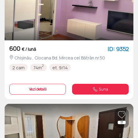
600
ID: 9352
€ / lună
Chișinău , Ciocana Bd. Mircea cel Bătrân nr.50
2
2 cam
74m
et. 9/14
Vezi detalii
Suna
17