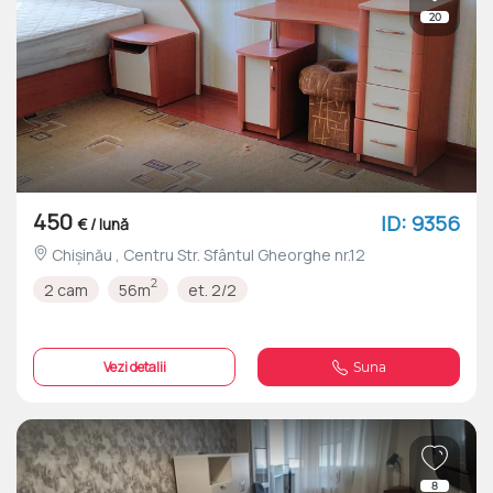
20
450
ID: 9356
€ / lună
Chișinău , Centru Str. Sfântul Gheorghe nr.12
2
2 cam
56m
et. 2/2
Vezi detalii
Suna
8