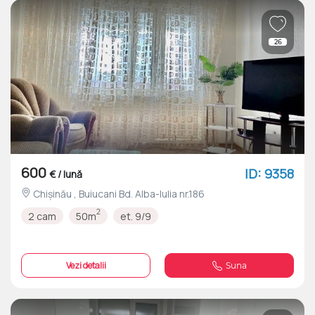
26
600
ID: 9358
€ / lună
Chișinău , Buiucani Bd. Alba-Iulia nr.186
2
2 cam
50m
et. 9/9
Vezi detalii
Suna