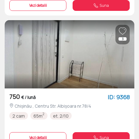
Vezi detalii
Suna
3
750
ID: 9368
€ / lună
Chișinău , Centru Str. Albișoara nr.78/4
2
2 cam
65m
et. 2/10
Vezi detalii
Suna