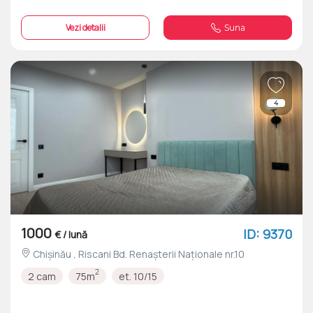
Vezi detalii
Suna
4
1000
ID: 9370
€ / lună
Chișinău , Riscani Bd. Renașterii Naționale nr.10
2
2 cam
75m
et. 10/15