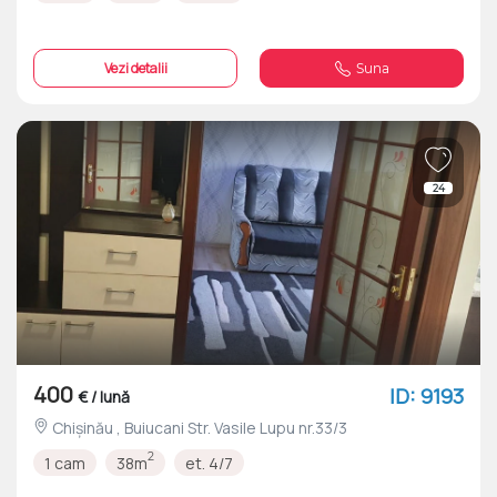
Vezi detalii
Suna
24
400
ID: 9193
€ / lună
Chișinău , Buiucani Str. Vasile Lupu nr.33/3
2
1 cam
38m
et. 4/7