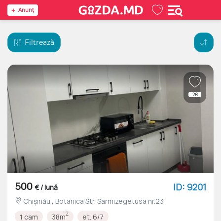
Anunţ
Filtrează
28
500
ID: 9201
€ / lună
Chișinău , Botanica Str. Sarmizegetusa nr.23
2
1 cam
38m
et. 6/7