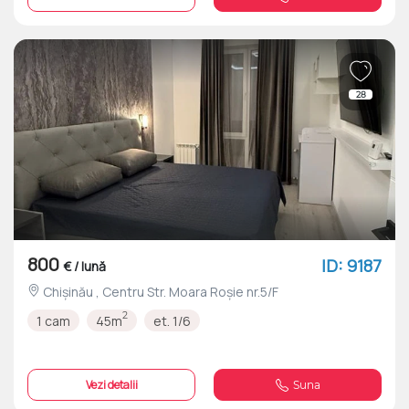
28
800
ID: 9187
€ / lună
Chișinău , Centru Str. Moara Roșie nr.5/F
2
1 cam
45m
et. 1/6
Vezi detalii
Suna