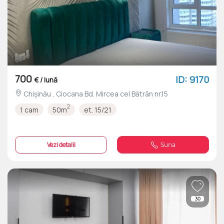
700
ID: 9170
€ / lună
Chișinău , Ciocana Bd. Mircea cel Bătrân nr.15
2
1 cam
50m
et. 15/21
Vezi detalii
Suna
30