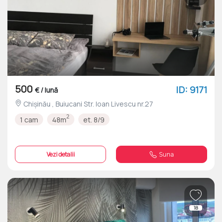
500
ID: 9171
€ / lună
Chișinău , Buiucani Str. Ioan Livescu nr.27
2
1 cam
48m
et. 8/9
Vezi detalii
Suna
18