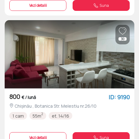
Vezi detalii
Suna
30
800
ID: 9190
€ / lună
Chișinău , Botanica Str. Melestiu nr.26/10
2
1 cam
55m
et. 14/16
Vezi detalii
Suna