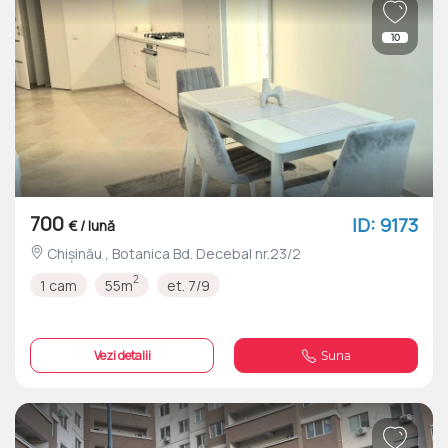
10
700
ID: 9173
€ / lună
Chișinău , Botanica Bd. Decebal nr.23/2
2
1 cam
55m
et. 7/9
Vezi detalii
Suna