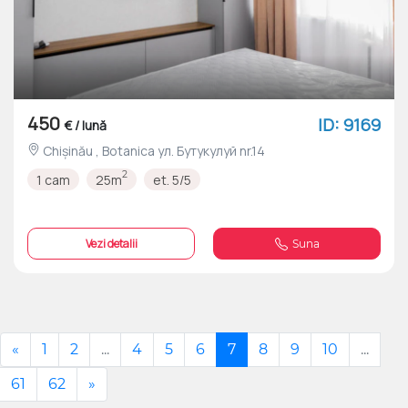
450
ID: 9169
€ / lună
Chișinău , Botanica ул. Бутукулуй nr.14
2
1 cam
25m
et. 5/5
Vezi detalii
Suna
«
1
2
...
4
5
6
7
8
9
10
...
61
62
»