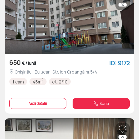
15
650
ID: 9172
€ / lună
Chișinău , Buiucani Str. Ion Creangă nr.5/4
2
1 cam
45m
et. 2/10
Vezi detalii
Suna
27