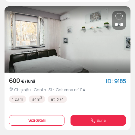
23
600
ID: 9185
€ / lună
Chișinău , Centru Str. Columna nr.104
2
1 cam
34m
et. 2/4
Vezi detalii
Suna