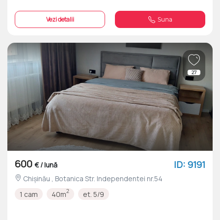
Vezi detalii
Suna
27
600
ID: 9191
€ / lună
Chișinău , Botanica Str. Independentei nr.54
2
1 cam
40m
et. 5/9