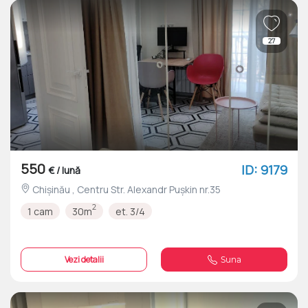
27
550
ID: 9179
€ / lună
Chișinău , Centru Str. Alexandr Pușkin nr.35
2
1 cam
30m
et. 3/4
Vezi detalii
Suna