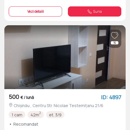
Vezi detalii
Suna
15
500
ID: 4897
€ / lună
Chișinău , Centru Str. Nicolae Testemițanu 21/6
2
1 cam
42m
et. 3/9
Recomandat