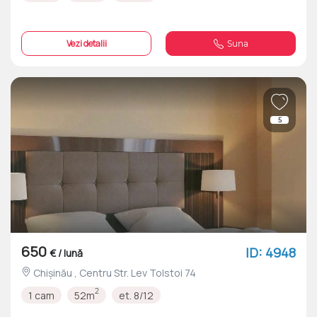
Vezi detalii
Suna
5
650
ID: 4948
€ / lună
Chișinău , Centru Str. Lev Tolstoi 74
2
1 cam
52m
et. 8/12