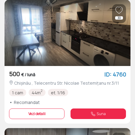
33
500
ID: 4760
€ / lună
Chișinău , Telecentru Str. Nicolae Testemițanu nr.3/11
2
1 cam
44m
et. 1/16
Recomandat
Vezi detalii
Suna