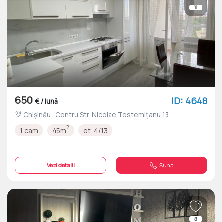
11
650
ID: 4648
€ / lună
Chișinău , Centru Str. Nicolae Testemițanu 13
2
1 cam
45m
et. 4/13
Vezi detalii
Suna
8