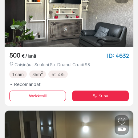
500
ID: 4632
€ / lună
Chișinău , Sculeni Str. Drumul Crucii 98
2
1 cam
35m
et. 4/5
Recomandat
Vezi detalii
Suna
12