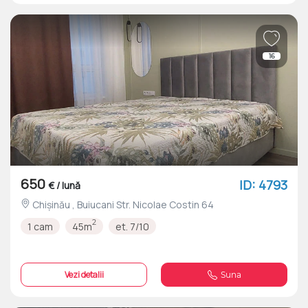
16
650
ID: 4793
€ / lună
Chișinău , Buiucani Str. Nicolae Costin 64
2
1 cam
45m
et. 7/10
Vezi detalii
Suna