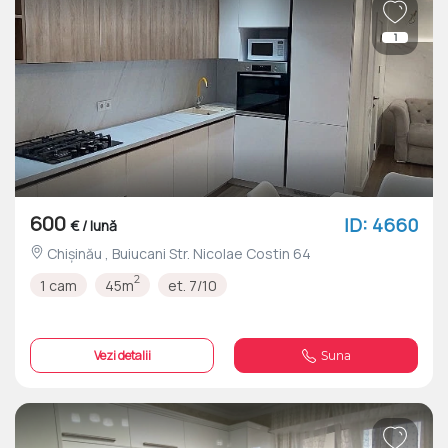
1
600
ID: 4660
€ / lună
Chișinău , Buiucani Str. Nicolae Costin 64
2
1 cam
45m
et. 7/10
Vezi detalii
Suna