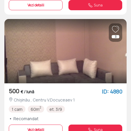
Vezi detalii
Suna
3
500
ID: 4880
€ / lună
Chișinău , Centru V.Docuceaev 1
2
1 cam
60m
et. 3/9
Recomandat
Vezi detalii
Suna