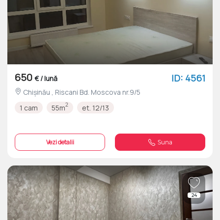
650
ID: 4561
€ / lună
Chișinău , Riscani Bd. Moscova nr.9/5
2
1 cam
55m
et. 12/13
Vezi detalii
Suna
24