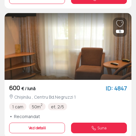
15
600
ID: 4847
€ / lună
Chișinău , Centru Bd.Negruzzi 1
2
1 cam
50m
et. 2/5
Recomandat
Vezi detalii
Suna