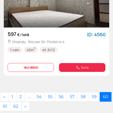
597
ID: 4560
€ / lună
Chișinău , Riscani Str. Florării nr.4
2
1 cam
45m
et. 6/12
Vezi detalii
Suna
«
1
2
...
54
55
56
57
58
59
60
61
62
»