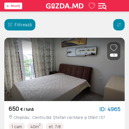
Anunţ
Filtrează
1
650
ID: 4965
€ / lună
Chișinău , Centru Bd. Ştefan cel Mare şi Sfânt 137
2
1 cam
40m
et. 7/8