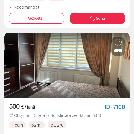
Recomandat
Vezi detalii
Suna
9
500
ID: 7106
€ / lună
Chișinău , Ciocana Bd. Mircea cel Bătrân 33/3
2
1 cam
62m
et. 2/8