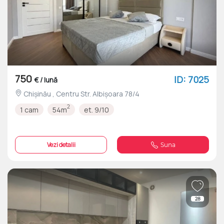
750
ID: 7025
€ / lună
Chișinău , Centru Str. Albișoara 78/4
2
1 cam
54m
et. 9/10
Vezi detalii
Suna
28