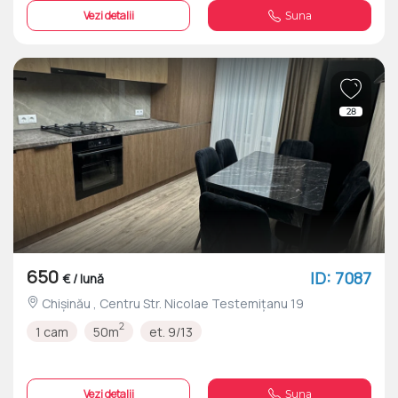
Vezi detalii
Suna
28
650
ID: 7087
€ / lună
Chișinău , Centru Str. Nicolae Testemițanu 19
2
1 cam
50m
et. 9/13
Vezi detalii
Suna