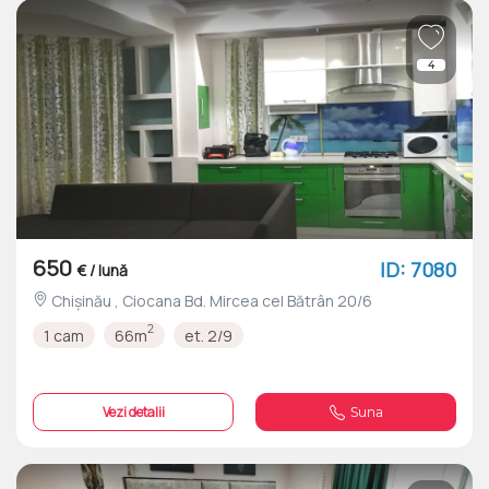
4
650
ID: 7080
€ / lună
Chișinău , Ciocana Bd. Mircea cel Bătrân 20/6
2
1 cam
66m
et. 2/9
Vezi detalii
Suna