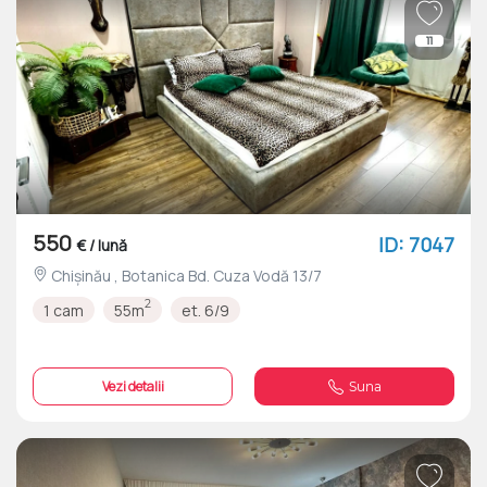
11
550
ID: 7047
€ / lună
Chișinău , Botanica Bd. Cuza Vodă 13/7
2
1 cam
55m
et. 6/9
Vezi detalii
Suna