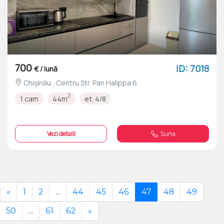
700
ID: 7018
€ / lună
Chișinău , Centru Str. Pan Halippa 6
2
1 cam
44m
et. 4/8
Vezi detalii
Suna
«
1
2
...
44
45
46
47
48
49
50
...
61
62
»