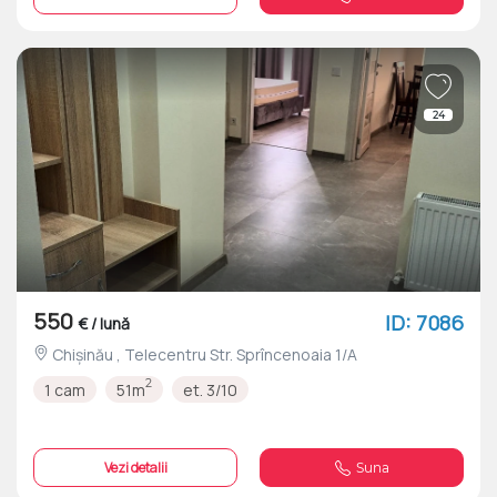
24
550
ID: 7086
€ / lună
Chișinău , Telecentru Str. Sprîncenoaia 1/A
2
1 cam
51m
et. 3/10
Vezi detalii
Suna