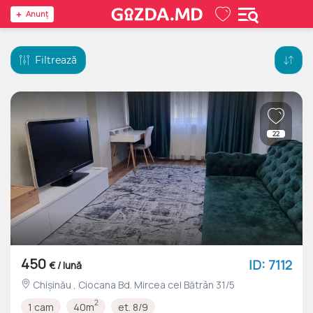
Anunţ
Filtrează
22
450
ID: 7112
€ / lună
Chișinău , Ciocana Bd. Mircea cel Bătrân 31/5
2
1 cam
40m
et. 8/9