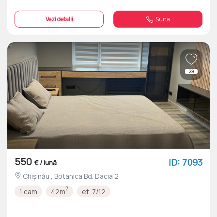
Vezi detalii
Suna
28
550
ID: 7093
€ / lună
Chișinău , Botanica Bd. Dacia 2
2
1 cam
42m
et. 7/12