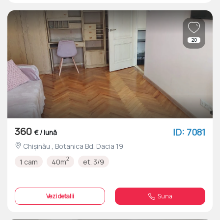
20
360
ID: 7081
€ / lună
Chișinău , Botanica Bd. Dacia 19
2
1 cam
40m
et. 3/9
Vezi detalii
Suna