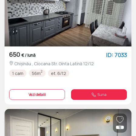
650
ID: 7033
€ / lună
Chișinău , Ciocana Str. Ginta Latină 12/12
2
1 cam
56m
et. 6/12
Vezi detalii
Suna
12