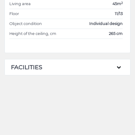
- Vesela, tacâmuri, lenjerie de pat, perne, plapumă,
2
Living area
45m
prosoape toate noi şi calitative.
Floor
11/13
Object condition
Individual design
Sunt proprietar.
Height of the ceiling, cm
265 cm
FACILITIES