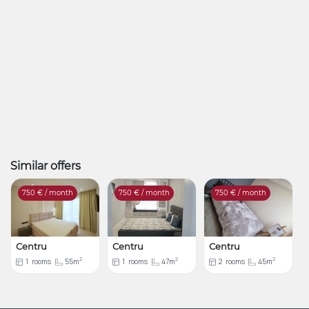
Similar offers
750
€ / month
750
€ / month
750
€ / month
Centru
Centru
Centru
2
2
2
1
rooms
55m
1
rooms
47m
2
rooms
45m