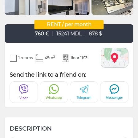
RENT / per month
|
|
760 €
15241 MDL
878 $
2
1 rooms
45m
floor 11/13
Send the link to a friend on:
Whatsapp
Telegram
Messenger
Viber
DESCRIPTION